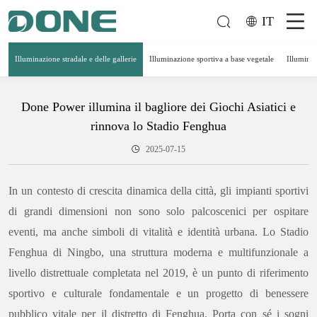
IT
Illuminazione stradale e delle gallerie
Illuminazione sportiva a base vegetale
Illuminaz
Done Power illumina il bagliore dei Giochi Asiatici e
rinnova lo Stadio Fenghua
2025-07-15
In un contesto di crescita dinamica della città, gli impianti sportivi
di grandi dimensioni non sono solo palcoscenici per ospitare
eventi, ma anche simboli di vitalità e identità urbana. Lo Stadio
Fenghua di Ningbo, una struttura moderna e multifunzionale a
livello distrettuale completata nel 2019, è un punto di riferimento
sportivo e culturale fondamentale e un progetto di benessere
pubblico vitale per il distretto di Fenghua. Porta con sé i sogni