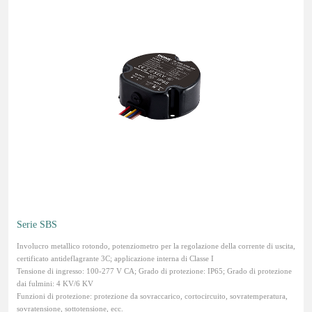
Serie SBS
Involucro metallico rotondo, potenziometro per la regolazione della corrente di uscita,
certificato antideflagrante 3C; applicazione interna di Classe I
Tensione di ingresso: 100-277 V CA; Grado di protezione: IP65; Grado di protezione
dai fulmini: 4 KV/6 KV
Funzioni di protezione: protezione da sovraccarico, cortocircuito, sovratemperatura,
sovratensione, sottotensione, ecc.