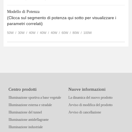
Modello di Potenza
(Clicca sul segmento di potenza qui sotto per visualizzare i
parametri correlati)
50W
/
30W
/
40W
/
40W
/
40W
/
60W
/
80W
/
100W
Centro prodotti
Nuove informazioni
Illuminazione sportiva a base vegetale
La dinamica del nuovo prodotto
Illuminazione esterna e stradale
Avviso di modifica del prodotto
Illuminazione del tunnel
Avviso di cancellazione
Illuminazione antideflagrante
Illuminazione industriale