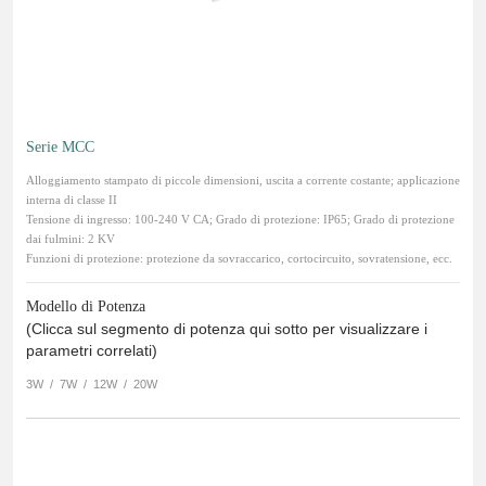
Serie MCC
Alloggiamento stampato di piccole dimensioni, uscita a corrente costante; applicazione
interna di classe II
Tensione di ingresso: 100-240 V CA; Grado di protezione: IP65; Grado di protezione
dai fulmini: 2 KV
Funzioni di protezione: protezione da sovraccarico, cortocircuito, sovratensione, ecc.
Modello di Potenza
(Clicca sul segmento di potenza qui sotto per visualizzare i
parametri correlati)
3W
/
7W
/
12W
/
20W