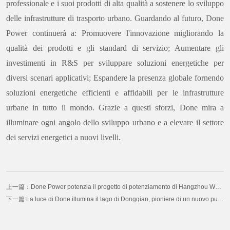
professionale e i suoi prodotti di alta qualità a sostenere lo sviluppo
delle infrastrutture di trasporto urbano. Guardando al futuro, Done
Power continuerà a: Promuovere l'innovazione migliorando la
qualità dei prodotti e gli standard di servizio; Aumentare gli
investimenti in R&S per sviluppare soluzioni energetiche per
diversi scenari applicativi; Espandere la presenza globale fornendo
soluzioni energetiche efficienti e affidabili per le infrastrutture
urbane in tutto il mondo. Grazie a questi sforzi, Done mira a
illuminare ogni angolo dello sviluppo urbano e a elevare il settore
dei servizi energetici a nuovi livelli.
上一篇：Done Power potenzia il progetto di potenziamento di Hangzhou Wenyi Road, illuminando l'arteria di trasporto della città
下一篇:La luce di Done illumina il lago di Dongqian, pioniere di un nuovo punto di riferimento per l'illuminazione intelligente