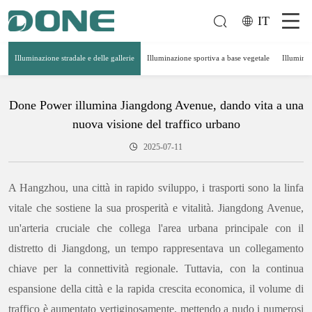
IT
Illuminazione stradale e delle gallerie
Illuminazione sportiva a base vegetale
Illuminaz
Done Power illumina Jiangdong Avenue, dando vita a una
nuova visione del traffico urbano
2025-07-11
A Hangzhou, una città in rapido sviluppo, i trasporti sono la linfa
vitale che sostiene la sua prosperità e vitalità. Jiangdong Avenue,
un'arteria cruciale che collega l'area urbana principale con il
distretto di Jiangdong, un tempo rappresentava un collegamento
chiave per la connettività regionale. Tuttavia, con la continua
espansione della città e la rapida crescita economica, il volume di
traffico è aumentato vertiginosamente, mettendo a nudo i numerosi