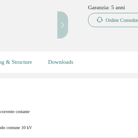
Garanzia: 5 anni
Online Consulta
ng & Structure
Downloads
 corrente costante
 modo comune 10 kV